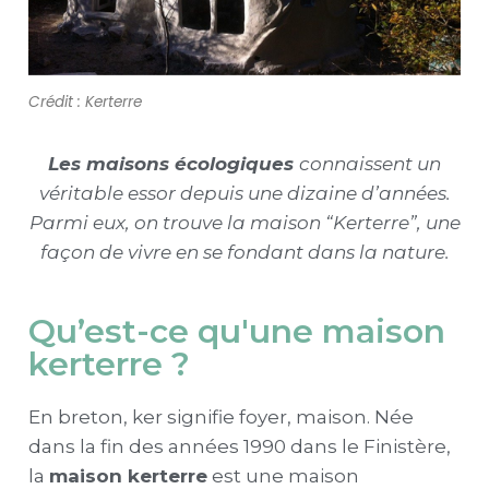
Types de maison écologique
Consommation d’énergie
Ameublement Écologique
Chauffer sa maison
Blog
Crédit : Kerterre
Énergie solaire
À Propos
Électricité
Les maisons écologiques
connaissent un
véritable essor depuis une dizaine d’années.
Parmi eux, on trouve la maison “Kerterre”, une
façon de vivre en se fondant dans la nature.
Qu’est-ce qu'une maison
kerterre ?
En breton, ker signifie foyer, maison. Née
dans la fin des années 1990 dans le Finistère,
la
maison kerterre
est une maison