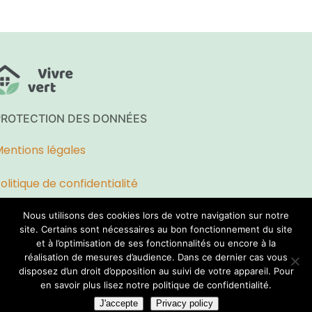
PROTECTION DES DONNÉES
entions légales
olitique de confidentialité
* * *
Nous utilisons des cookies lors de votre navigation sur notre
site. Certains sont nécessaires au bon fonctionnement du site
Plan du site
et à l’optimisation de ses fonctionnalités ou encore à la
réalisation de mesures d’audience. Dans ce dernier cas vous
disposez d’un droit d’opposition au suivi de votre appareil. Pour
en savoir plus lisez notre politique de confidentialité.
Copyright © 2026 Vivre vert –
J'accepte
Privacy policy