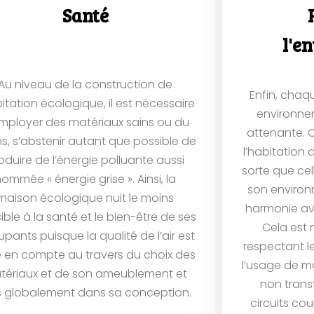
Santé
l'e
Au niveau de la construction de
Enfin, chaq
bitation écologique, il est nécessaire
environnem
mployer des matériaux sains ou du
attenante. C
s, s’abstenir autant que possible de
l’habitation 
oduire de l’énergie polluante aussi
sorte que cel
ommée « énergie grise ». Ainsi, la
son environ
maison écologique nuit le moins
harmonie ave
ible à la santé et le bien-être de ses
Cela est
pants puisque la qualité de l’air est
respectant le
e en compte au travers du choix des
l’usage de m
tériaux et de son ameublement et
non trans
s globalement dans sa conception.
circuits co