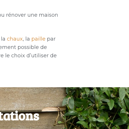
re ou rénover une maison
, la
chaux
, la
paille
par
alement possible de
 le choix d’utiliser de
tations