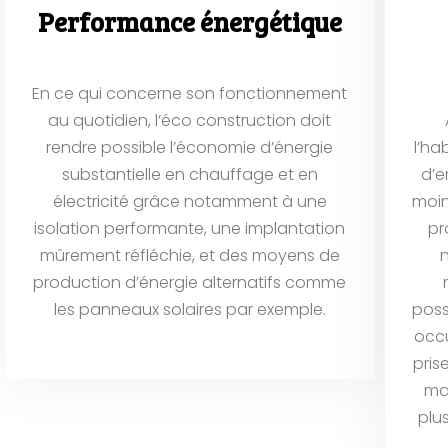
Performance énergétique
En ce qui concerne son fonctionnement
au quotidien, l’éco construction doit
rendre possible l’économie d’énergie
l’ha
substantielle en chauffage et en
d’e
électricité grâce notamment à une
moin
isolation performante, une implantation
pr
mûrement réfléchie, et des moyens de
n
production d’énergie alternatifs comme
les panneaux solaires par exemple.
poss
occu
pris
ma
plu