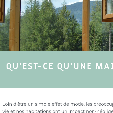
Types de mais
Consommation
Ameublement Éc
Chauffer sa m
Blog
Énergie solair
À Propos
Électricité
QU'EST-CE QU'UNE MA
Loin d’être un simple effet de mode, les préocc
vie et nos habitations ont un impact non-néglige