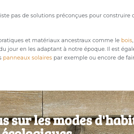
 n’existe pas de solutions préconçues pour construi
es pratiques et matériaux ancestraux comme le
bois
du jour en les adaptant à notre époque. Il est ég
es
panneaux solaires
par exemple ou encore de faire
s sur les modes d'habi
écologiques​