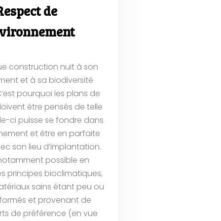
Respect de
nvironnement
ue construction nuit à son
ent et à sa biodiversité
’est pourquoi les plans de
doivent être pensés de telle
le-ci puisse se fondre dans
nement et être en parfaite
c son lieu d’implantation.
 notamment possible en
s principes bioclimatiques,
atériaux sains étant peu ou
formés et provenant de
urts de préférence (en vue