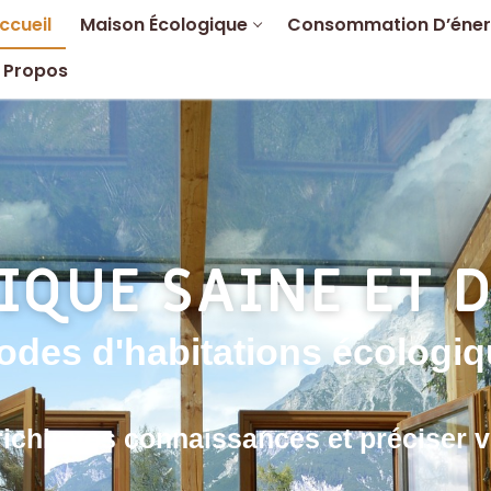
ccueil
Maison Écologique
Consommation D’éner
 Propos
IQUE SAINE ET 
odes d'habitations écologi
e
richir vos connaissances et préciser v
ique
’énergie