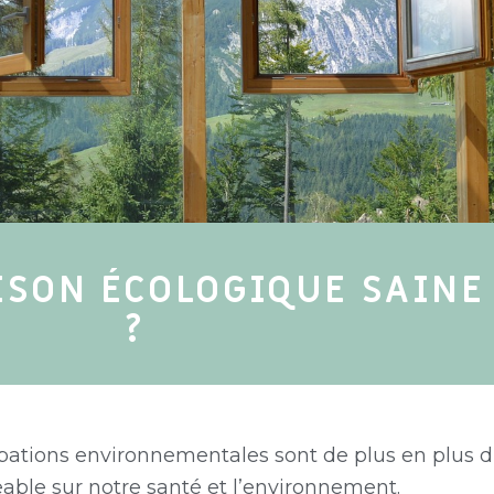
on écologique
 d’énergie
ologique
aison
e
ISON ÉCOLOGIQUE SAINE
?
upations environnementales sont de plus en plus d
able sur notre santé et l’environnement.