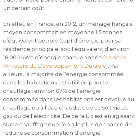
Types de maison écologique
Consommation d’énergie
Ameublement Écologique
un certain coût.
Chauffer sa maison
Blog
En effet, en France, en 2012, un ménage français
Énergie solaire
À Propos
moyen consommait en moyenne 1,5 tonnes
d’équivalent pétrole (tep) d’énergie pour sa
Électricité
résidence principale, soit l’équivalent d’environ
18 000 kWh d’énergie chaque année (
selon le
Ministère du Développement Durable
). Par
ailleurs, la majorité de l’énergie consommée
dans les habitations est utilisée pour le
chauffage : environ 67% de l’énergie
consommée dans les habitations est dévolue au
chauffage ou à l’eau chaude, que ce soit via du
gaz ou de l’électricité. De ce fait, c’est en agissant
sur le chauffage que l’on a le plus de chance de
réduire sa consommation d’énergie.