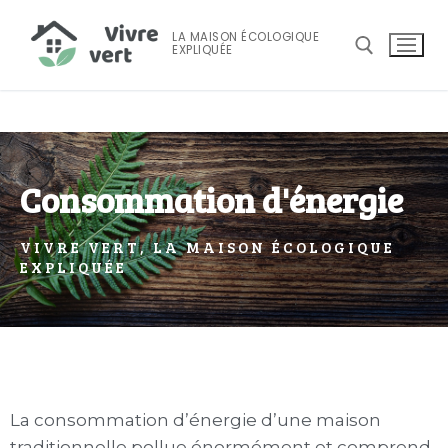
LA MAISON ÉCOLOGIQUE
EXPLIQUÉE
Consommation d'énergie
VIVRE VERT, LA MAISON ÉCOLOGIQUE
EXPLIQUÉE
Accueil
Maison Écologique
Maison écologique
Consommation D’énergie
La consommation d’énergie d’une maison
traditionnelle pollue énormément et comprend