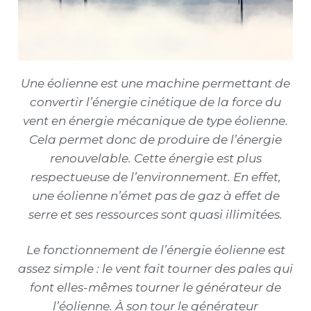
Types de maison écologique
Consommation d’énergie
Ameublement Écologique
Chauffer sa maison
Blog
Énergie solaire
À Propos
Une éolienne est une machine permettant de
Électricité
convertir l’énergie cinétique de la force du
vent en énergie mécanique de type éolienne.
Cela permet donc de produire de l’énergie
renouvelable. Cette énergie est plus
respectueuse de l’environnement. En effet,
une éolienne n’émet pas de gaz à effet de
serre et ses ressources sont quasi illimitées.
Le fonctionnement de l’énergie éolienne est
assez simple : le vent fait tourner des pales qui
font elles-mêmes tourner le générateur de
l’éolienne. À son tour le générateur