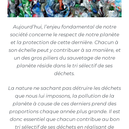
Types de maison écologique
Consommation d’énergie
Ameublement Écologique
Chauffer sa maison
Blog
Aujourd’hui, l’enjeu fondamental de notre
Énergie solaire
À Propos
société concerne le respect de notre planète
Électricité
et la protection de cette dernière. Chacun à
son échelle peut y contribuer à sa manière, et
un des gros piliers du sauvetage de notre
planète réside dans le tri sélectif de ses
déchets.
La nature ne sachant pas détruire les déchets
que nous lui imposons, la pollution de la
planète à cause de ces derniers prend des
proportions chaque année plus grande. Il est
donc essentiel que chacun contribue au bon
tri sélectif de ses déchets en réalisant de